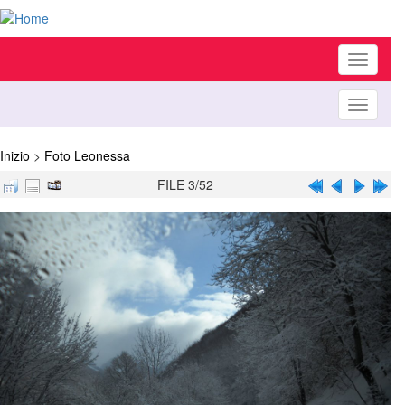
Toggle
navigati
Toggle
navigati
Inizio
>
Foto Leonessa
FILE 3/52