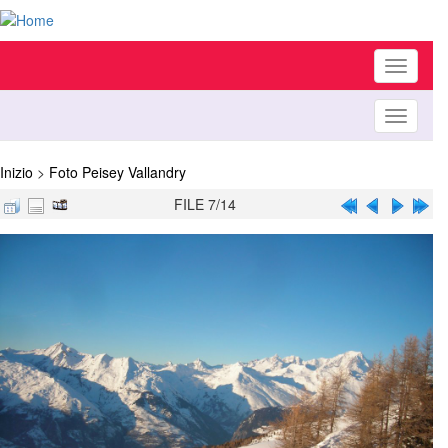
Toggle
navigati
Toggle
navigati
Inizio
>
Foto Peisey Vallandry
FILE 7/14