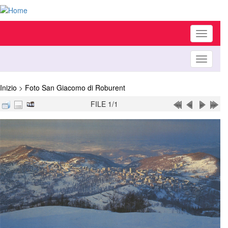
Toggle
navigati
Toggle
navigati
Inizio
>
Foto San Giacomo di Roburent
FILE 1/1