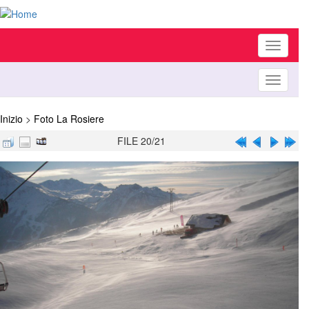
Toggle
navigati
Toggle
navigati
Inizio
>
Foto La Rosiere
FILE 20/21