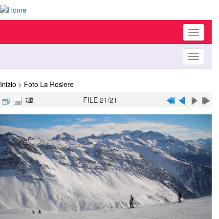
Toggle
navigati
Toggle
navigati
Inizio
>
Foto La Rosiere
FILE 21/21