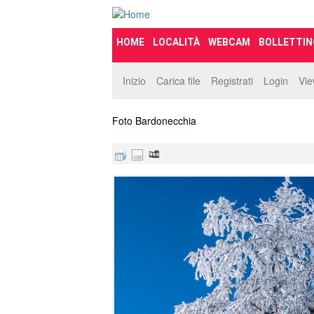
HOME
LOCALITÀ
WEBCAM
BOLLETTIN
Inizio
Carica file
Registrati
Login
Vi
Foto Bardonecchia