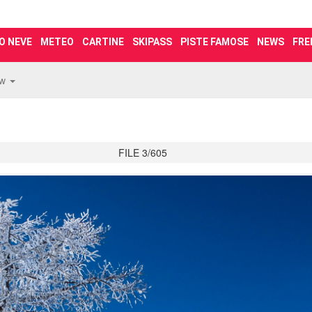
O NEVE
METEO
CARTINE
SKIPASS
PISTE FAMOSE
NEWS
FRE
ew
FILE 3/605