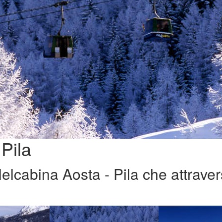
Pila
lelcabina Aosta - Pila che attraver