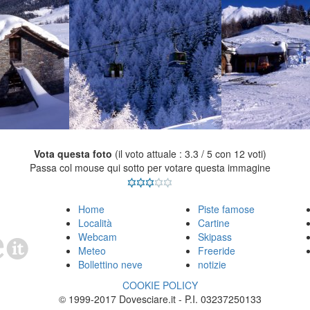
Vota questa foto
(il voto attuale : 3.3 / 5 con 12 voti)
Passa col mouse qui sotto per votare questa immagine
Home
Piste famose
Località
Cartine
Webcam
Skipass
Meteo
Freeride
Bollettino neve
notizie
COOKIE POLICY
© 1999-2017 Dovesciare.it - P.I. 03237250133