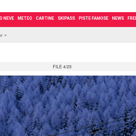
O NEVE
METEO
CARTINE
SKIPASS
PISTE FAMOSE
NEWS
FRE
ew
FILE 4/25