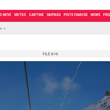
O NEVE
METEO
CARTINE
SKIPASS
PISTE FAMOSE
NEWS
FRE
ew
FILE 9/19