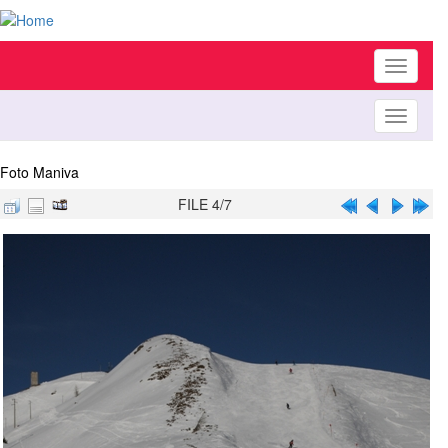
Toggle
navigati
Toggle
navigati
Foto Maniva
FILE 4/7