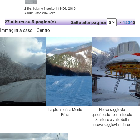
2 file, l'ultimo inserito il 19 Dic 2016
Album visto 204 volte
27 album su 5 pagina(e)
Salta alla pagina
1
2
3
4
5
Immagini a caso - Centro
La pista nera a Monte
Nuova seggiovia
Prata
quadriposto Teminilluccio
Stazione a valle della
nuova seggiovia Leitner