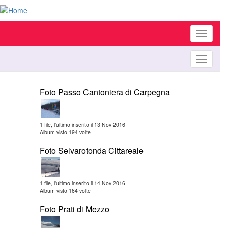
Toggle
navigati
Toggle
navigati
Foto Passo Cantoniera di Carpegna
1 file, l'ultimo inserito il 13 Nov 2016
Album visto 194 volte
Foto Selvarotonda Cittareale
1 file, l'ultimo inserito il 14 Nov 2016
Album visto 164 volte
Foto Prati di Mezzo