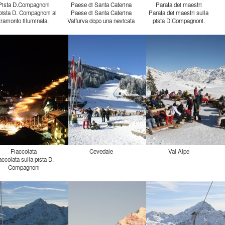
Pista D.Compagnoni
Paese di Santa Caterina
Parata dei maestri
pista D. Compagnoni al
Paese di Santa Caterina
Parata dei maestri sulla
tramonto illuminata.
Valfurva dopo una nevicata
pista D.Compagnoni.
Fiaccolata
Cevedale
Val Alpe
accolata sulla pista D.
Compagnoni