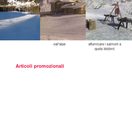
vall'alpe
affumicare i salmoni a
quota 3000mt.