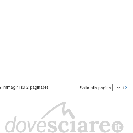
9 immagini su 2 pagina(e)
Salta alla pagina
1
2