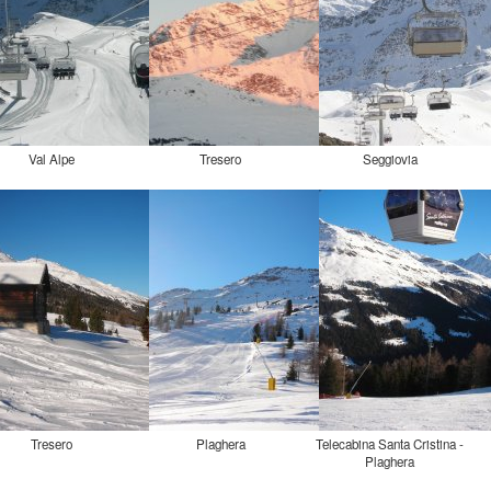
Val Alpe
Tresero
Seggiovia
Tresero
Plaghera
Telecabina Santa Cristina -
Plaghera