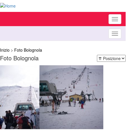
Toggle
navigati
Toggle
navigati
Inizio
>
Foto Bolognola
Foto Bolognola