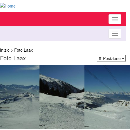
Toggle
navigati
Toggle
navigati
Inizio
>
Foto Laax
Foto Laax