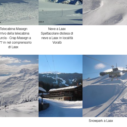
Telecabina Masegn
Neve a Laax
rrivo della telecabina
ourcla - Crap Masegn a
477 m nel comprensorio
Spettacolare distesa di
neve a Laax in località
Voralb
di Laax
Snowpark a Laax