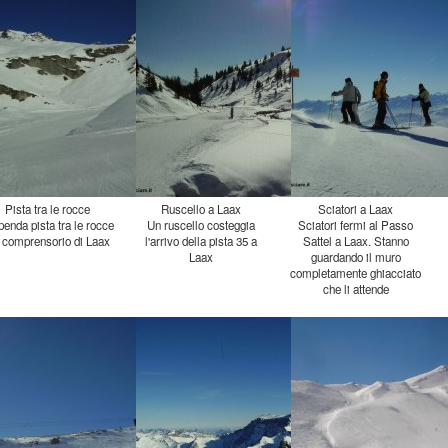
Pista tra le rocce
Ruscello a Laax
Sciatori a Laax
penda pista tra le rocce
Un ruscello costeggia
l'arrivo della pista 35 a
Sciatori fermi al Passo
Sattel a Laax. Stanno
guardando il muro
completamente ghiacciato
 comprensorio di Laax
Laax
che li attende