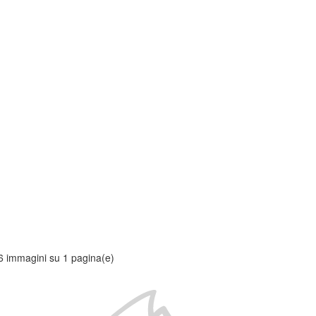
6 immagini su 1 pagina(e)