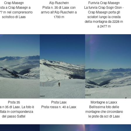
Crap Masegn
Alp Ruschein
Funivia Crap Masegn
ista a Crap Masegn a
477 m nel comprensorio
Pista n. 35 di Laax con
arrivo all'Alp Ruschein a
La funvia Crap Sogn Gion -
Crap Masegn porta gli
sciatori lungo la cresta
della montagna da 2228 m
sciistico di Laas
1700 m
a 2477 m
Pista 35
Pista Laax
Montagne a Laaxx
a n 35 di Laax. La foto è
tata in corrispondenza
Pista rossa n. 40 a Laax
Bellissima foto delle
montagne che circondano
del passo Sattel
le piste da sci di Laax