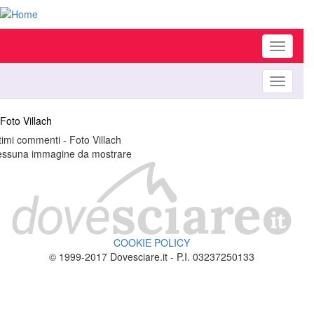
Toggle
navigati
Toggle
navigati
Foto Villach
timi commenti - Foto Villach
ssuna immagine da mostrare
COOKIE POLICY
© 1999-2017 Dovesciare.it - P.I. 03237250133