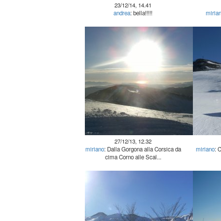
23/12/14, 14.41
andrea
: bella!!!!!
miria
27/12/13, 12.32
miriano
: Dalla Gorgona alla Corsica da
miriano
: 
cima Corno alle Scal...