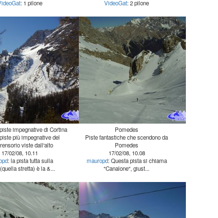
VideoGat
: 1 pilone
VideoGat
: 2 pilone
 piste impegnative di Cortina
Pomedes
piste più impegnative del
Piste fantastiche che scendono da
ensorio viste dall'alto
Pomedes
17/02/08, 10.11
17/02/08, 10.08
opd
: la pista tutta sulla
mauropd
: Questa pista si chiama
(quella stretta) è la &...
"Canalone", giust...