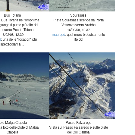
Bus Tofana
Sourasass
a Bus Tofana nell'omonima
iunge il punto più alto del
Pista Sourasass scende da Porta
Vescovo verso Arabba
ensorio Pocol- Tofana
16/02/08, 12.37
16/02/08, 12.39
mauropd
: quel muro è decisamente
d
: una delle "location" più
ripido!
spettacolari al...
oto Malga Ciapela
Passo Falzarego
a foto delle piste di Malga
Vista sul Passo Falzarego e sulle piste
Ciapela
del Col Gallina