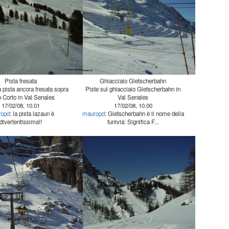
Pista fresata
Ghiacciaio Gletscherbahn
 pista ancora fresata sopra
Piste sul ghiacciaio Gletscherbahn in
 Corto in Val Senales
Val Senales
17/02/08, 10.01
17/02/08, 10.00
ropd
: la pista lazaun è
mauropd
: Gletscherbahn è il nome della
divertentissima!!
funivia: Significa F...