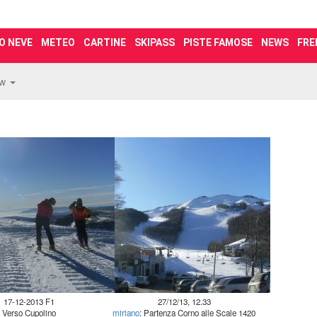
O NEVE
METEO
CARTINE
SKIPASS
PISTE FAMOSE
NEWS
FRE
ew
17-12-2013 F1
27/12/13, 12.33
Verso Cupolino
miriano
: Partenza Corno alle Scale 1420