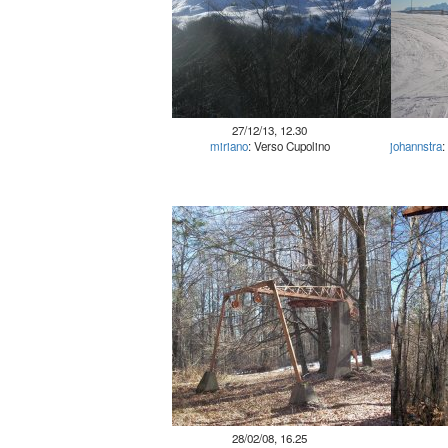
27/12/13, 12.30
miriano
: Verso Cupolino
johannstra
:
28/02/08, 16.25