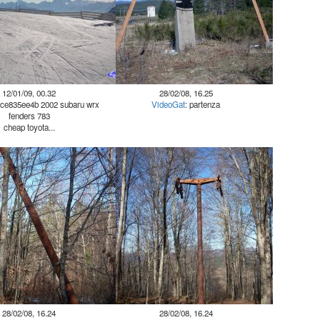
12/01/09, 00.32
28/02/08, 16.25
 ce835ee4b 2002 subaru wrx
VideoGat
: partenza
fenders 783
cheap toyota...
28/02/08, 16.24
28/02/08, 16.24