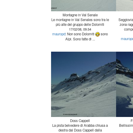
Montagne in Val Senale
Le montagne in Val Senales sono tra le
Seggiovi
zona ragg
più alte del gruppo delle Dolomiti
17/02/08, 09.54
compr
mauropd
: Non sono Dolomiti
sono
maurop
Alpi. Sono fatte di ...
Doss Cappell
F
La pista belvedere di Arabba chiusa a
destra dal Doss Cappell dalla
Bellissim