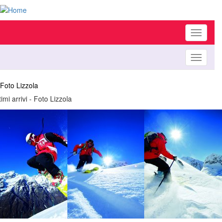
Toggle
navigati
Toggle
navigati
Foto Lizzola
timi arrivi - Foto Lizzola