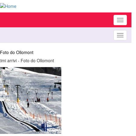
Toggle
navigati
Toggle
navigati
Foto do Ollomont
timi arrivi - Foto do Ollomont