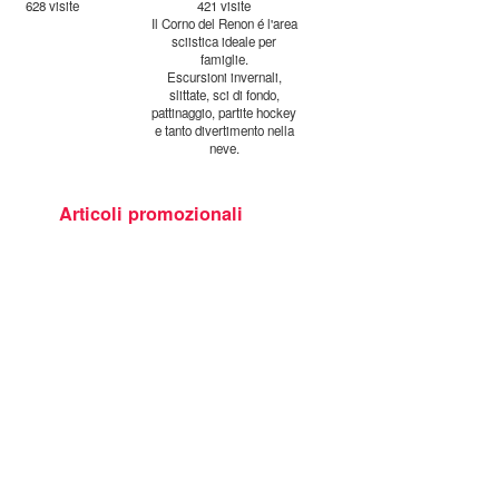
628 visite
421 visite
Il Corno del Renon é l'area
sciistica ideale per
famiglie.
Escursioni invernali,
slittate, sci di fondo,
pattinaggio, partite hockey
e tanto divertimento nella
neve.