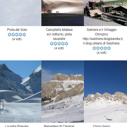
Pista del Sole
Campitello Matese
Setriere e il Villaggio
sci notturno, pista
Olimpico
lavarelle
http://sestriere.blogolandia.it,
(4 voti)
il blog urbano di Sestriere.
(4 voti)
(4 voti)
La sella Prevala
Belvedere di Canazei
Cima Uomo