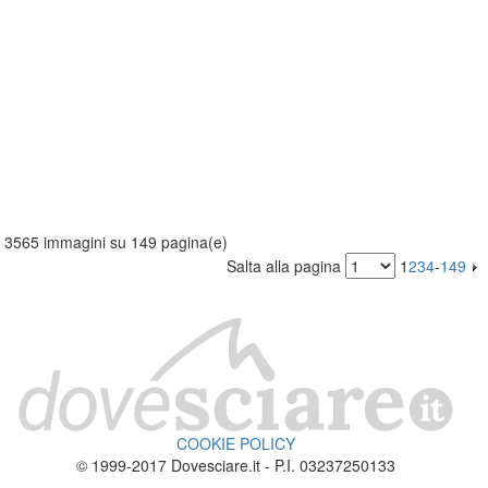
3565 immagini su 149 pagina(e)
Salta alla pagina
1
2
3
4
-
149
COOKIE POLICY
© 1999-2017 Dovesciare.it - P.I. 03237250133