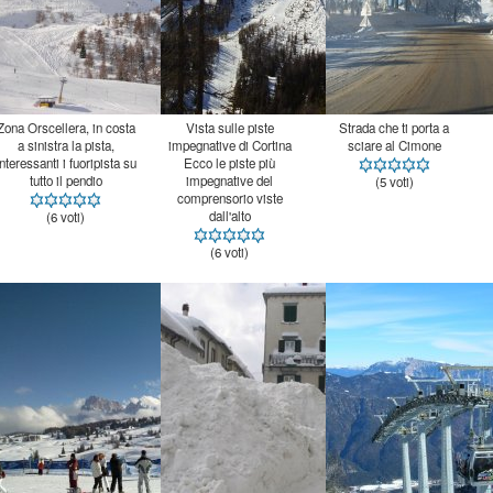
Zona Orscellera, in costa
a sinistra la pista,
interessanti i fuoripista su
Vista sulle piste
Strada che ti porta a
impegnative di Cortina
sciare al Cimone
Ecco le piste più
impegnative del
comprensorio viste
tutto il pendio
(5 voti)
dall'alto
(6 voti)
(6 voti)