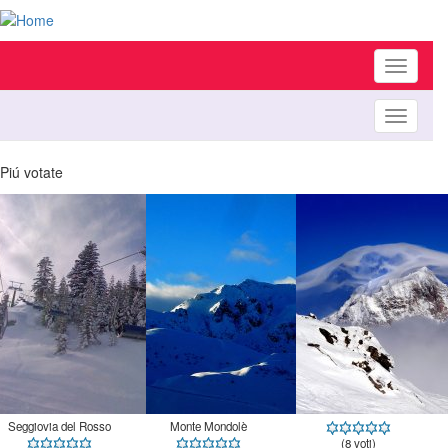
Toggle
navigati
Toggle
navigati
Piú votate
Seggiovia del Rosso
Monte Mondolè
(8 voti)