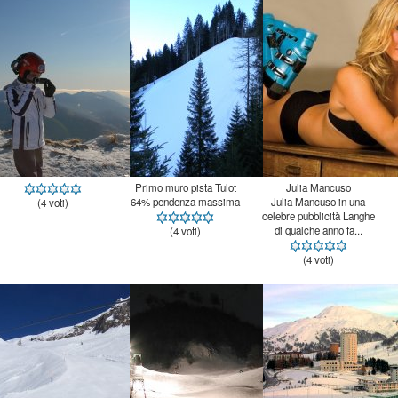
Primo muro pista Tulot
Julia Mancuso
64% pendenza massima
Julia Mancuso in una
celebre pubblicità Langhe
(4 voti)
di qualche anno fa...
(4 voti)
(4 voti)