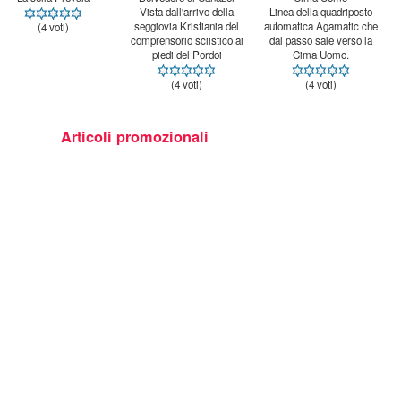
Vista dall'arrivo della
seggiovia Kristiania del
comprensorio sciistico ai
Linea della quadriposto
automatica Agamatic che
dal passo sale verso la
(4 voti)
piedi del Pordoi
Cima Uomo.
(4 voti)
(4 voti)