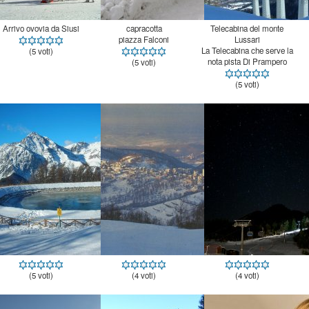
Arrivo ovovia da Siusi
capracotta
Telecabina del monte
piazza Falconi
Lussari
La Telecabina che serve la
(5 voti)
nota pista Di Prampero
(5 voti)
(5 voti)
(5 voti)
(4 voti)
(4 voti)