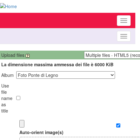
Toggle
navigati
Toggle
navigati
Upload files
La dimensione massima ammessa dei file è 6000 KiB
Album
Use
file
name
as
title
Auto-orient image(s)