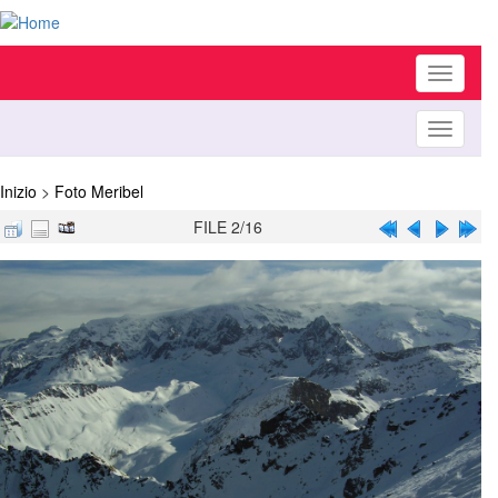
Toggle
navigati
Toggle
navigati
Inizio
>
Foto Meribel
FILE 2/16