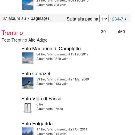
23 file, l'ultimo inserito il 04 Feb 2013
Album visto 728 volte
37 album su 7 pagina(e)
Salta alla pagina
1
2
3
4
-
7
Trentino
30
460
Foto Trentino Alto Adige
Foto Madonna di Campiglio
84 file, l'ultimo inserito il 15 Feb 2017
Album visto 2519 volte
Foto Canazei
39 file, l'ultimo inserito il 27 Mar 2009
Album visto 2183 volte
Foto Vigo di Fassa
0 file
Album visto 2 volte
Foto Folgarida
17 file, l'ultimo inserito il 21 Ott 2011
Album visto 914 volte