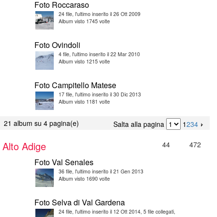
Foto Roccaraso
24 file, l'ultimo inserito il 26 Ott 2009
Album visto 1745 volte
Foto Ovindoli
4 file, l'ultimo inserito il 22 Mar 2010
Album visto 1215 volte
Foto Campitello Matese
17 file, l'ultimo inserito il 30 Dic 2013
Album visto 1181 volte
21 album su 4 pagina(e)
Salta alla pagina
1
2
3
4
Alto Adige
44
472
Foto Val Senales
36 file, l'ultimo inserito il 21 Gen 2013
Album visto 1690 volte
Foto Selva di Val Gardena
24 file, l'ultimo inserito il 12 Ott 2014, 5 file collegati,