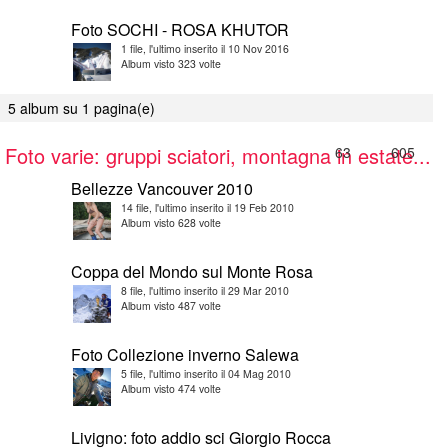
Foto SOCHI - ROSA KHUTOR
1 file, l'ultimo inserito il 10 Nov 2016
Album visto 323 volte
5 album su 1 pagina(e)
Foto varie: gruppi sciatori, montagna in estate...
63
605
Bellezze Vancouver 2010
14 file, l'ultimo inserito il 19 Feb 2010
Album visto 628 volte
Coppa del Mondo sul Monte Rosa
8 file, l'ultimo inserito il 29 Mar 2010
Album visto 487 volte
Foto Collezione inverno Salewa
5 file, l'ultimo inserito il 04 Mag 2010
Album visto 474 volte
Livigno: foto addio sci Giorgio Rocca