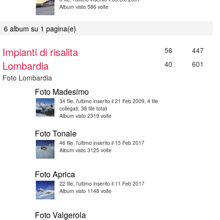
Album visto 586 volte
6 album su 1 pagina(e)
Impianti di risalita
56
447
Lombardia
40
601
Foto Lombardia
Foto Madesimo
34 file, l'ultimo inserito il 21 Feb 2009, 4 file
collegati, 38 file totali
Album visto 2319 volte
Foto Tonale
46 file, l'ultimo inserito il 15 Feb 2017
Album visto 3125 volte
Foto Aprica
22 file, l'ultimo inserito il 11 Feb 2017
Album visto 1148 volte
Foto Valgerola