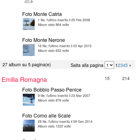
Foto Monte Catria
1 file, l'ultimo inserito il 29 Feb 2008
Album visto 864 volte
Foto Monte Nerone
16 file, l'ultimo inserito il 03 Apr 2015
Album visto 652 volte
27 album su 5 pagina(e)
Salta alla pagina
1
2
3
4
5
Emilia Romagna
15
214
Foto Bobbio Passo Penice
9 file, l'ultimo inserito il 23 Mar 2007
Album visto 876 volte
Foto Corno alle Scale
28 file, l'ultimo inserito il 09 Gen 2014
Album visto 1220 volte