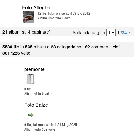
Foto Alleghe
12 file, l'ultimo inserito il 09 Dic 2012
Album visto 2049 volte
21 album su 4 pagina(e)
Salta alla pagina
1
2
3
4
5530
file in
535
album e
23
categorie con
62
commenti, visti
8817226
volte
piemonte
0 file
Album visto 0 volte
Foto Balze
9 file, l'ultimo inserito il 21 Mag 2025
Album visto 339 volte