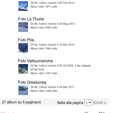
38 file, l'ultimo inserito il 29 Feb 2016
Album visto 1874 volte
Foto La Thuile
54 file, l'ultimo inserito il 25 Mag 2014
Album visto 2026 volte
Foto Pila
25 file, l'ultimo inserito il 12 Mar 2015
Album visto 1964 volte
Foto Valtournenche
22 file, l'ultimo inserito il 26 Ott 2009, 3 file collegati,
25 file totali
Album visto 1437 volte
Foto Gressoney
28 file, l'ultimo inserito il 04 Mar 2011
Album visto 1448 volte
27 album su 5 pagina(e)
Salta alla pagina
1
2
3
4
5