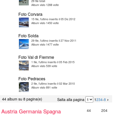
29 file totali
Album visto 1288 volte
Foto Corvara
15 file, l'ultimo inserito il 05 Dic 2012
Album visto 1450 volte
Foto Solda
29 file, l'ultimo inserito il 27 Nov 2011
Album visto 1477 volte
Foto Val di Fiemme
1 file, l'ultimo inserito il 05 Feb 2015
Album visto 539 volte
Foto Pedraces
2 file, l'ultimo inserito il 02 Mar 2010
Album visto 891 volte
44 album su 8 pagina(e)
Salta alla pagina
1
2
3
4
-
8
Austria Germania Spagna
44
204