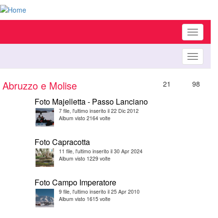
Toggle
navigati
Toggle
navigati
Abruzzo e Molise
21
98
Foto Majelletta - Passo Lanciano
7 file, l'ultimo inserito il 22 Dic 2012
Album visto 2164 volte
Foto Capracotta
11 file, l'ultimo inserito il 30 Apr 2024
Album visto 1229 volte
Foto Campo Imperatore
9 file, l'ultimo inserito il 25 Apr 2010
Album visto 1615 volte