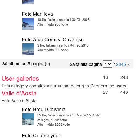
Foto Marilleva
10 file, l'ultimo inserito il 30 Dic 2008
Album visto 905 volte
Foto Alpe Cermis- Cavalese
3 file, l'ultimo inserito il 04 Feb 2015
Album visto 900 volte
30 album su 5 pagina(e)
Salta alla pagina
1
2
3
4
5
User galleries
13
248
This category contains albums that belong to Coppermine users.
Valle d'Aosta
27
443
Foto Valle d'Aosta
Foto Breuil Cervinia
55 file, l'ultimo inserito il 17 Mar 2015, 1 file
collegati, 56 file totali
Album visto 2868 volte
Foto Courmayeur