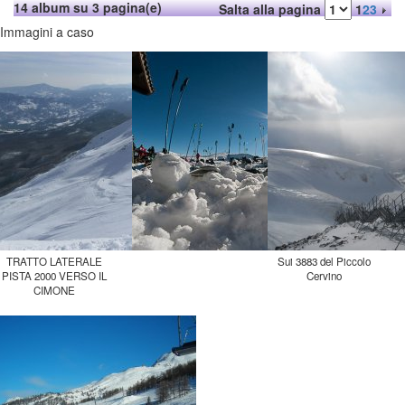
14 album su 3 pagina(e)
Salta alla pagina
1
2
3
Immagini a caso
TRATTO LATERALE
PISTA 2000 VERSO IL
Sui 3883 del Piccolo
Cervino
CIMONE