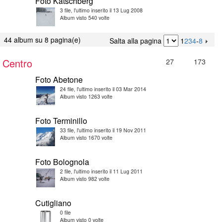
Foto Katschberg
3 file, l'ultimo inserito il 13 Lug 2008
Album visto 540 volte
44 album su 8 pagina(e)
Salta alla pagina
1
2
3
4
-
8
Centro
27
173
Foto Abetone
24 file, l'ultimo inserito il 03 Mar 2014
Album visto 1263 volte
Foto Terminillo
33 file, l'ultimo inserito il 19 Nov 2011
Album visto 1670 volte
Foto Bolognola
2 file, l'ultimo inserito il 11 Lug 2011
Album visto 982 volte
Cutigliano
0 file
Album visto 0 volte