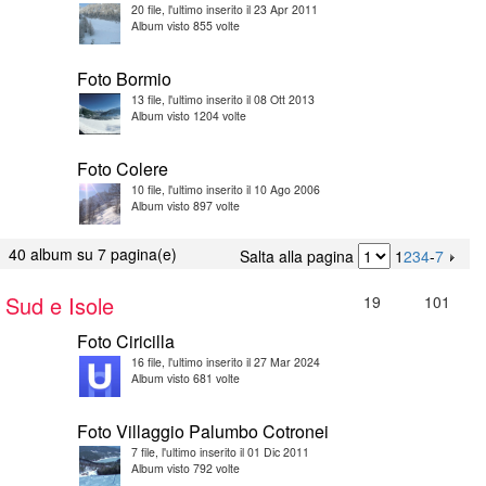
20 file, l'ultimo inserito il 23 Apr 2011
Album visto 855 volte
Foto Bormio
13 file, l'ultimo inserito il 08 Ott 2013
Album visto 1204 volte
Foto Colere
10 file, l'ultimo inserito il 10 Ago 2006
Album visto 897 volte
40 album su 7 pagina(e)
Salta alla pagina
1
2
3
4
-
7
Sud e Isole
19
101
Foto Ciricilla
16 file, l'ultimo inserito il 27 Mar 2024
Album visto 681 volte
Foto Villaggio Palumbo Cotronei
7 file, l'ultimo inserito il 01 Dic 2011
Album visto 792 volte