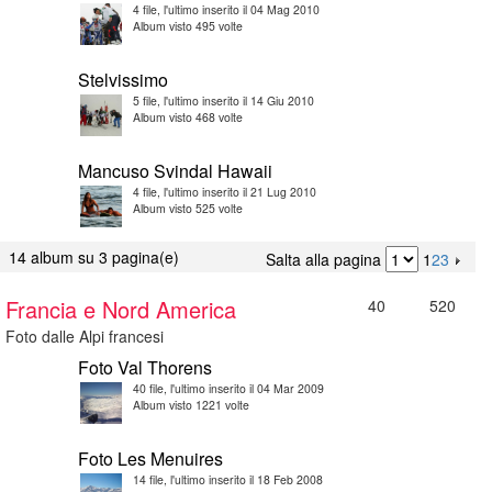
4 file, l'ultimo inserito il 04 Mag 2010
Album visto 495 volte
Stelvissimo
5 file, l'ultimo inserito il 14 Giu 2010
Album visto 468 volte
Mancuso Svindal Hawaii
4 file, l'ultimo inserito il 21 Lug 2010
Album visto 525 volte
14 album su 3 pagina(e)
Salta alla pagina
1
2
3
Francia e Nord America
40
520
Foto dalle Alpi francesi
Foto Val Thorens
40 file, l'ultimo inserito il 04 Mar 2009
Album visto 1221 volte
Foto Les Menuires
14 file, l'ultimo inserito il 18 Feb 2008