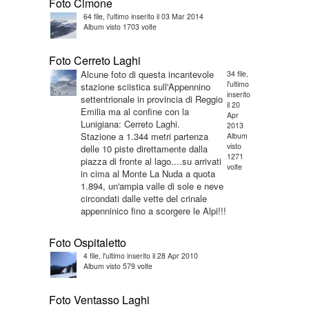
Foto Cimone
64 file, l'ultimo inserito il 03 Mar 2014
Album visto 1703 volte
Foto Cerreto Laghi
Alcune foto di questa incantevole
stazione sciistica sull'Appennino
settentrionale in provincia di Reggio
Emilia ma al confine con la
34 file,
l'ultimo
inserito
il 20
Apr
Lunigiana: Cerreto Laghi.
2013
Stazione a 1.344 metri partenza
delle 10 piste direttamente dalla
piazza di fronte al lago....su arrivati
in cima al Monte La Nuda a quota
1.894, un'ampia valle di sole e neve
circondati dalle vette del crinale
Album
visto
1271
volte
appenninico fino a scorgere le Alpi!!!
Foto Ospitaletto
4 file, l'ultimo inserito il 28 Apr 2010
Album visto 579 volte
Foto Ventasso Laghi