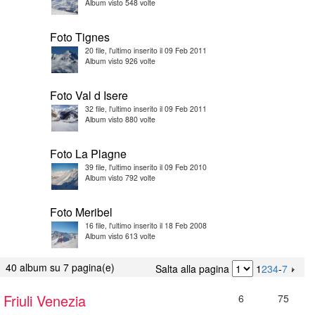
Album visto 548 volte
Foto Tignes
20 file, l'ultimo inserito il 09 Feb 2011
Album visto 926 volte
Foto Val d Isere
32 file, l'ultimo inserito il 09 Feb 2011
Album visto 880 volte
Foto La Plagne
39 file, l'ultimo inserito il 09 Feb 2010
Album visto 792 volte
Foto Meribel
16 file, l'ultimo inserito il 18 Feb 2008
Album visto 613 volte
40 album su 7 pagina(e)
Salta alla pagina
1
2
3
4
-
7
Friuli Venezia
6
75