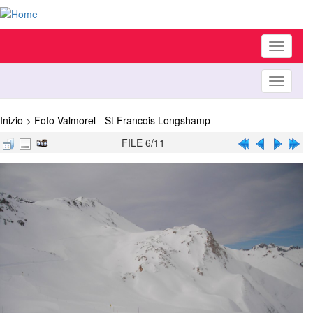
Toggle
navigati
Toggle
navigati
Inizio
>
Foto Valmorel - St Francois Longshamp
FILE 6/11