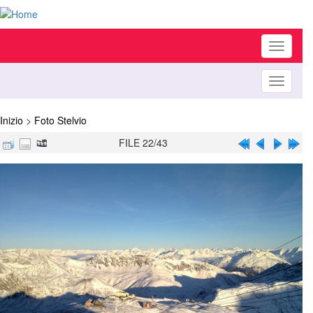
Toggle
navigati
Toggle
navigati
Inizio
>
Foto Stelvio
FILE 22/43