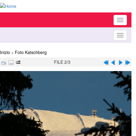
Toggle
navigati
Toggle
navigati
Inizio
>
Foto Katschberg
FILE 2/3