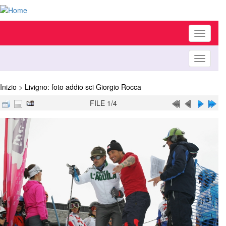
Toggle
navigati
Toggle
navigati
Inizio
>
Livigno: foto addio sci Giorgio Rocca
FILE 1/4