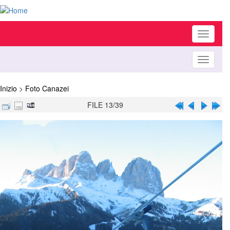
Toggle
navigati
Toggle
navigati
Inizio
>
Foto Canazei
FILE 13/39