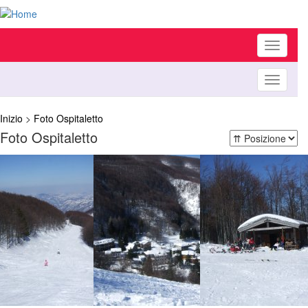
Toggle
navigati
Toggle
navigati
Inizio
>
Foto Ospitaletto
Foto Ospitaletto