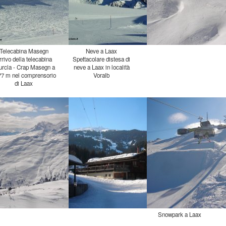
Telecabina Masegn
Neve a Laax
rrivo della telecabina
ourcla - Crap Masegn a
477 m nel comprensorio
Spettacolare distesa di
neve a Laax in località
Voralb
di Laax
Snowpark a Laax