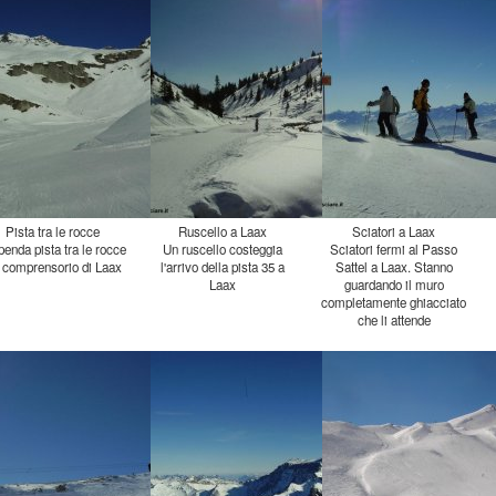
Pista tra le rocce
Ruscello a Laax
Sciatori a Laax
penda pista tra le rocce
Un ruscello costeggia
l'arrivo della pista 35 a
Sciatori fermi al Passo
Sattel a Laax. Stanno
guardando il muro
completamente ghiacciato
 comprensorio di Laax
Laax
che li attende