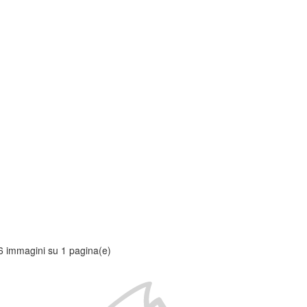
6 immagini su 1 pagina(e)