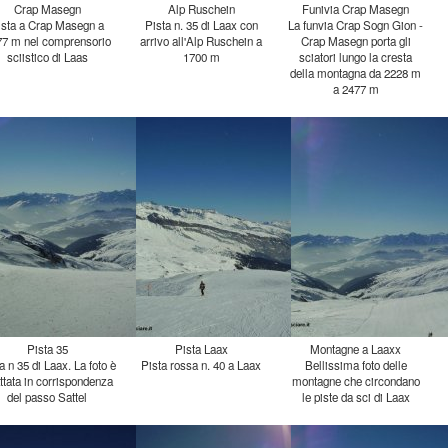
Crap Masegn
Alp Ruschein
Funivia Crap Masegn
ista a Crap Masegn a
477 m nel comprensorio
Pista n. 35 di Laax con
arrivo all'Alp Ruschein a
La funvia Crap Sogn Gion -
Crap Masegn porta gli
sciatori lungo la cresta
della montagna da 2228 m
sciistico di Laas
1700 m
a 2477 m
Pista 35
Pista Laax
Montagne a Laaxx
a n 35 di Laax. La foto è
tata in corrispondenza
Pista rossa n. 40 a Laax
Bellissima foto delle
montagne che circondano
del passo Sattel
le piste da sci di Laax