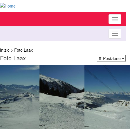
Toggle
navigati
Toggle
navigati
Inizio
>
Foto Laax
Foto Laax