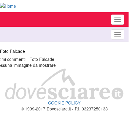
Toggle
navigati
Toggle
navigati
Foto Falcade
timi commenti - Foto Falcade
ssuna immagine da mostrare
COOKIE POLICY
© 1999-2017 Dovesciare.it - P.I. 03237250133