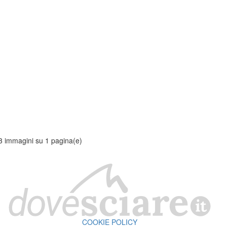
3 immagini su 1 pagina(e)
COOKIE POLICY