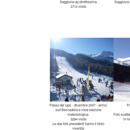
Seggiovia 4p direttissima
Seggiovia
3712 visite
Passo del lupo - dicembre 2007 - arrivo
sud Beccadella e vista stazione
P
metereologica.
Foto scatta
3284 visite
in l
Le due foto precedenti hanno il titolo
invertito