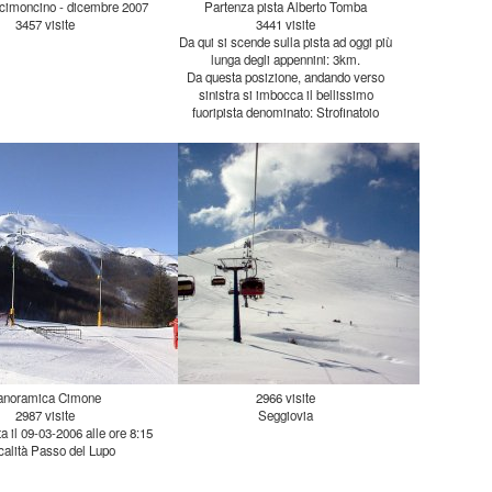
 cimoncino - dicembre 2007
Partenza pista Alberto Tomba
3457 visite
3441 visite
Da qui si scende sulla pista ad oggi più
lunga degli appennini: 3km.
Da questa posizione, andando verso
sinistra si imbocca il bellissimo
fuoripista denominato: Strofinatoio
anoramica Cimone
2966 visite
2987 visite
Seggiovia
ta il 09-03-2006 alle ore 8:15
ocalità Passo del Lupo