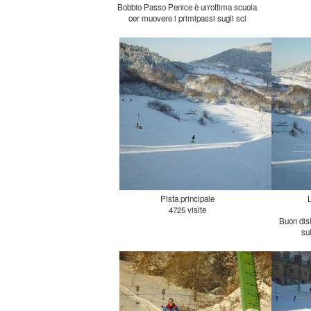
Bobbio Passo Penice è un'ottima scuola
oer muovere i primipassi sugli sci
Pista principale
4725 visite
Buon disl
su