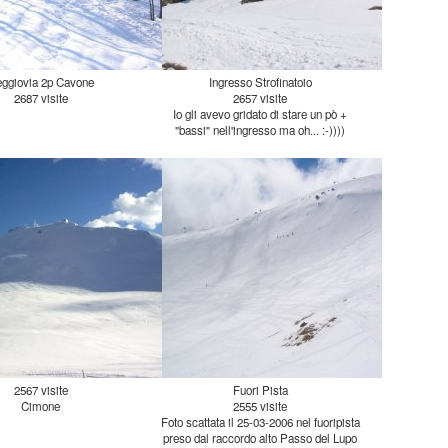
ggiovia 2p Cavone
Ingresso Strofinatoio
2687 visite
2657 visite
Io gli avevo gridato di stare un pò +
"bassi" nell'ingresso ma oh... :-))))
2567 visite
Fuori Pista
Cimone
2555 visite
Foto scattata il 25-03-2006 nel fuoripista
preso dal raccordo alto Passo del Lupo
> Cimoncino (imbocco raccordo, dopo
200mt a destra). Nella foto si vede
chiaramente la possibilità a mio avviso
di uno dei pezzi di freeride + belli del
Cimone, ovvero dal 2° tronco della
seggiovia del Cimoncino, visibile in alto,
si ha possibilità di "buttarsi" per il pendio