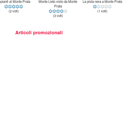
pianti al Monte Prata
Monte Lieto visto da Monte
La pista nera a Monte Prata
Prata
(2 voti)
(1 voti)
(3 voti)