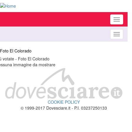
Toggle
navigati
Toggle
navigati
Foto El Colorado
ú votate - Foto El Colorado
ssuna immagine da mostrare
COOKIE POLICY
© 1999-2017 Dovesciare.it - P.I. 03237250133