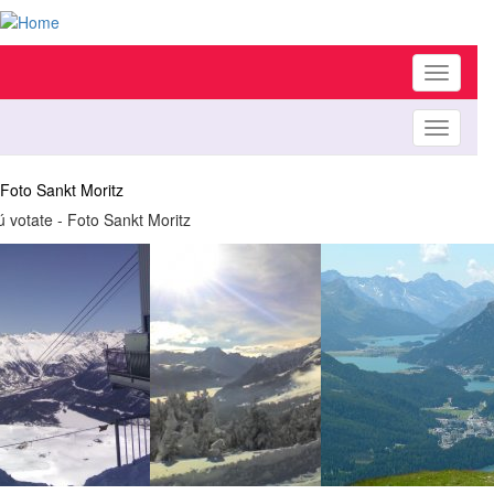
Toggle
navigati
Toggle
navigati
Foto Sankt Moritz
ú votate - Foto Sankt Moritz