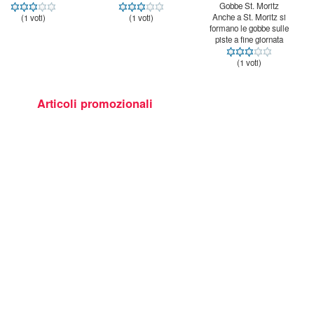
Gobbe St. Moritz
Anche a St. Moritz si
formano le gobbe sulle
(1 voti)
(1 voti)
piste a fine giornata
(1 voti)