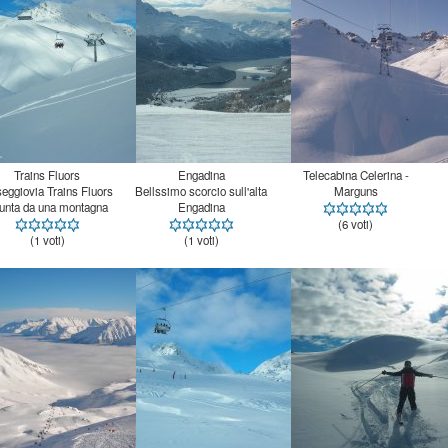
Trains Fluors
Engadina
Telecabina Celerina -
seggiovia Trains Fluors
Bellssimo scorcio sull'alta
Marguns
unta da una montagna
Engadina
(6 voti)
(1 voti)
(1 voti)