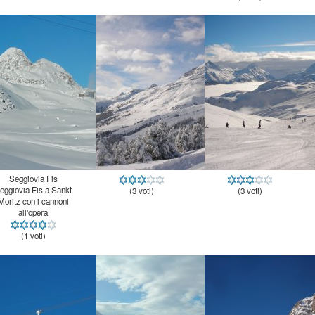
Seggiovia Fis
eggiovia Fis a Sankt
oritz con i cannoni
(3 voti)
(3 voti)
all'opera
(1 voti)