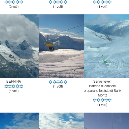
(2 voti)
(1 voti)
(1 voti)
BERNINA
Serve neve!!
Batteria di cannoni
preparano le piste di Sank
(1 voti)
(1 voti)
Moritz
(1 voti)