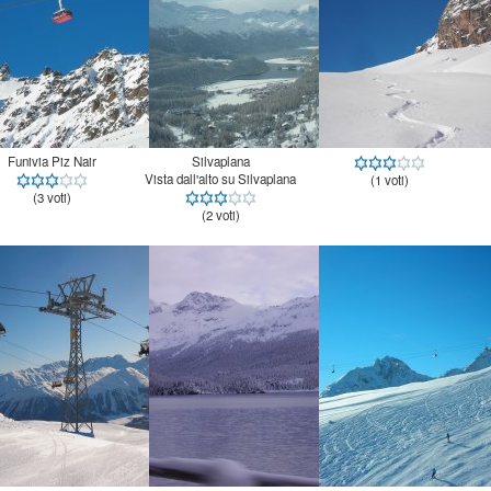
Funivia Piz Nair
Silvaplana
Vista dall'alto su Silvaplana
(1 voti)
(3 voti)
(2 voti)