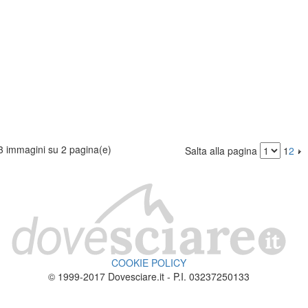
3 immagini su 2 pagina(e)
Salta alla pagina
1
2
COOKIE POLICY
© 1999-2017 Dovesciare.it - P.I. 03237250133