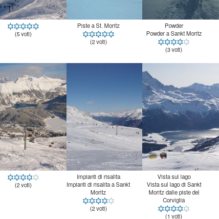
Piste a St. Moritz
Powder
Powder a Sankt Moritz
(5 voti)
(2 voti)
(3 voti)
Impianti di risalita
Vista sul lago
Impianti di risalita a Sankt
Vista sul lago di Sankt
Moritz dalle piste del
(2 voti)
Moritz
Corviglia
(2 voti)
(1 voti)