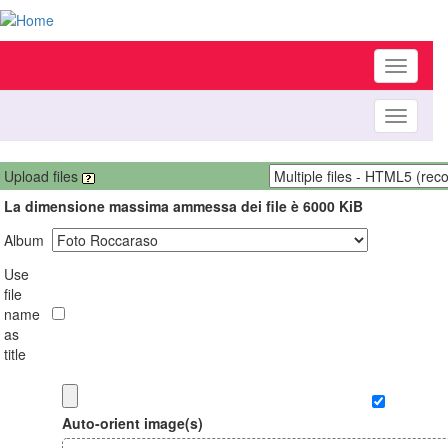
Toggle
navigati
Toggle
navigati
Upload files
La dimensione massima ammessa dei file è 6000 KiB
Album
Use
file
name
as
title
Auto-orient image(s)