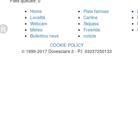
Files queued:
0
Home
Piste famose
Località
Cartine
Webcam
Skipass
Meteo
Freeride
Bollettino neve
notizie
COOKIE POLICY
© 1999-2017 Dovesciare.it - P.I. 03237250133