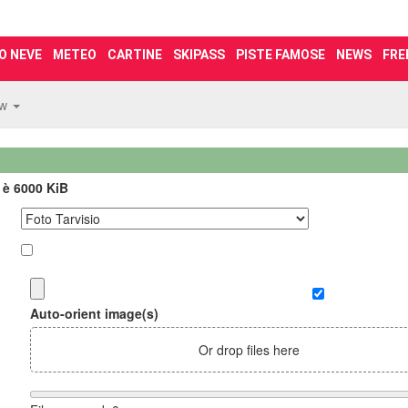
O NEVE
METEO
CARTINE
SKIPASS
PISTE FAMOSE
NEWS
FRE
ew
 è 6000 KiB
Auto-orient image(s)
Or drop files here