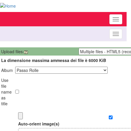
Toggle
navigati
Toggle
navigati
Upload files
La dimensione massima ammessa dei file è 6000 KiB
Album
Use
file
name
as
title
Auto-orient image(s)