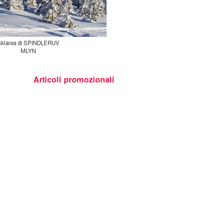
kiarea di SPINDLERUV
MLYN