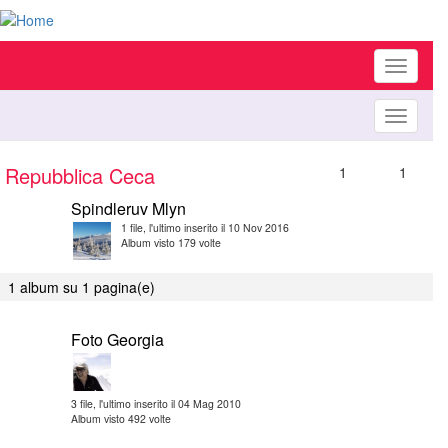
Toggle
navigati
Toggle
navigati
Repubblica Ceca
1
1
Spindleruv Mlyn
1 file, l'ultimo inserito il 10 Nov 2016
Album visto 179 volte
1 album su 1 pagina(e)
Foto Georgia
3 file, l'ultimo inserito il 04 Mag 2010
Album visto 492 volte