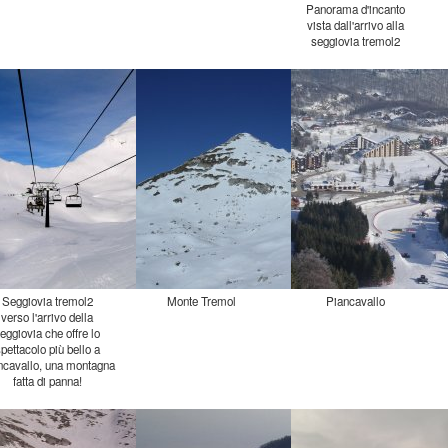
Panorama d'incanto
vista dall'arrivo alla
seggiovia tremol2
Seggiovia tremol2
Monte Tremol
Piancavallo
verso l'arrivo della
seggiovia che offre lo
spettacolo più bello a
Piancavallo, una montagna
fatta di panna!