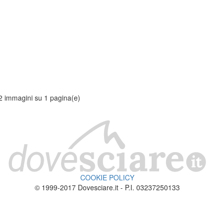
2 immagini su 1 pagina(e)
COOKIE POLICY
© 1999-2017 Dovesciare.it - P.I. 03237250133