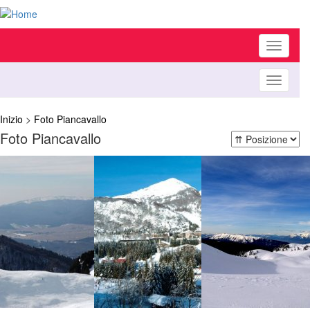
Toggle
navigati
Toggle
navigati
Inizio
>
Foto Piancavallo
Foto Piancavallo