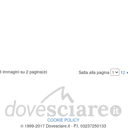
3 immagini su 2 pagina(e)
Salta alla pagina
1
2
COOKIE POLICY
© 1999-2017 Dovesciare.it - P.I. 03237250133