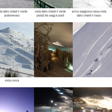
ta dallo chalet il verde
vista dallo chalet il verde
arrivo seggiovia rossa vista
pratonevoso
pista3 bis segg 6 posti
dallo chalet il rosso
vista conca