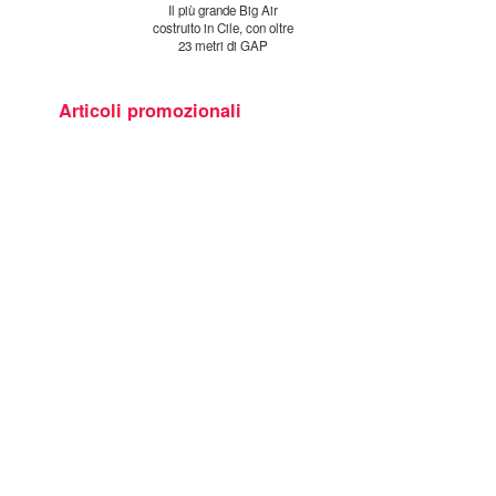
Il più grande Big Air
costruito in Cile, con oltre
23 metri di GAP