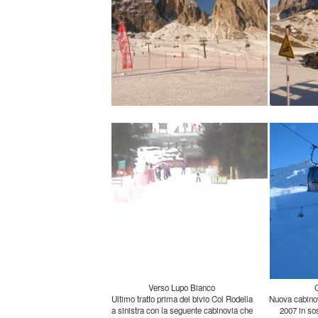
Verso Lupo Bianco
Ultimo tratto prima del bivio Col Rodella
a sinistra con la seguente cabinovia che
porta su al colle, o Lupo Bianco dove ci
si può ristorare e/o ritornare verso
Nuova cabinov
2007 in sos
quadripos
automatico. L
cuore del co
partendo dalla