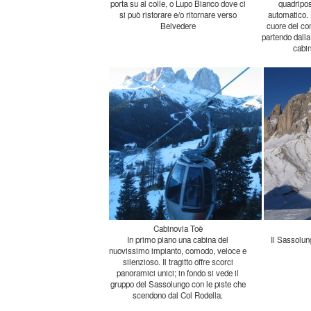
Belvedere
cabin
Cabinovia Toè
In primo piano una cabina del
nuovissimo impianto, comodo, veloce e
silenzioso. Il tragitto offre scorci
panoramici unici; in fondo si vede il
gruppo del Sassolungo con le piste che
Il Sassolun
scendono dal Col Rodella.