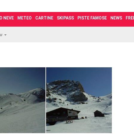
O NEVE
METEO
CARTINE
SKIPASS
PISTE FAMOSE
NEWS
FRE
ew