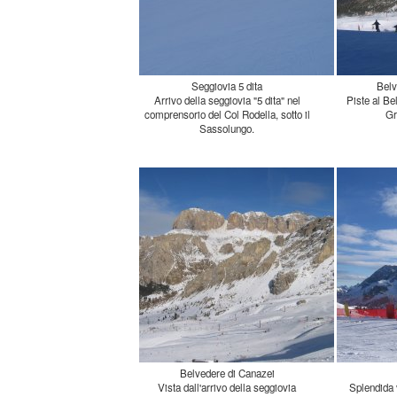
Seggiovia 5 dita
Belv
Arrivo della seggiovia "5 dita" nel
comprensorio del Col Rodella, sotto il
Piste al Bel
Gr
Sassolungo.
Belvedere di Canazei
Vista dall'arrivo della seggiovia
Kristiania del comprensorio sciistico ai
Splendida 