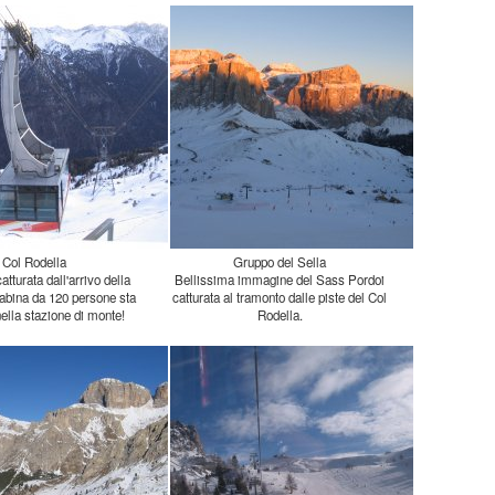
Col Rodella
Gruppo del Sella
tturata dall'arrivo della
 cabina da 120 persone sta
Bellissima immagine del Sass Pordoi
catturata al tramonto dalle piste del Col
ella stazione di monte!
Rodella.