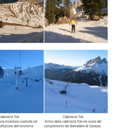
Cabinovia Toè
Cabinovia Toè
ia monofune costruita nel
tituzione dell'omonima
to ad ammorsamento
'impianto porta dritto nel
mprensorio del Belvedere
 località Pecol (arrivo della
Arrivo della cabinovia Toè nel cuore del
comprensorio del Belvedere di Canazei.
In fondo si vedono il Sassolungo ed il Col
Rodella, con l'arrivo della funivia di