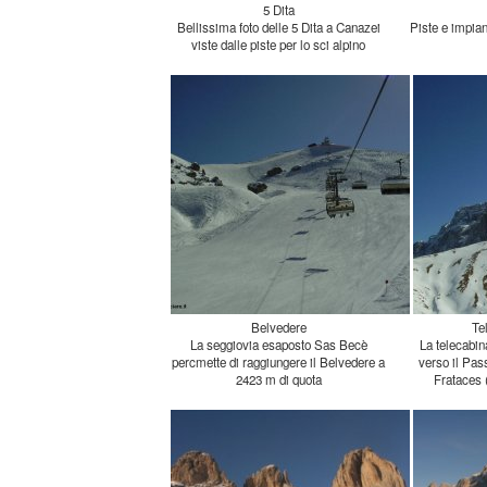
5 Dita
Bellissima foto delle 5 Dita a Canazei
Piste e impian
viste dalle piste per lo sci alpino
Belvedere
Te
La seggiovia esaposto Sas Becè
percmette di raggiungere il Belvedere a
La telecabina
verso il Pas
2423 m di quota
Frataces 