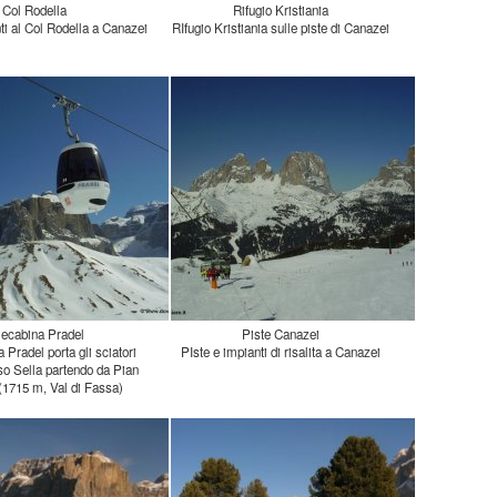
Col Rodella
Rifugio Kristiania
ti al Col Rodella a Canazei
RIfugio Kristiania sulle piste di Canazei
lecabina Pradel
Piste Canazei
 Pradel porta gli sciatori
so Sella partendo da Pian
PIste e impianti di risalita a Canazei
(1715 m, Val di Fassa)