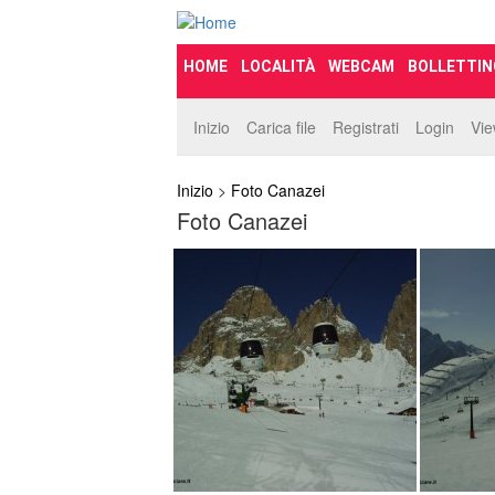
HOME
LOCALITÀ
WEBCAM
BOLLETTIN
Inizio
Carica file
Registrati
Login
Vi
Inizio
>
Foto Canazei
Foto Canazei