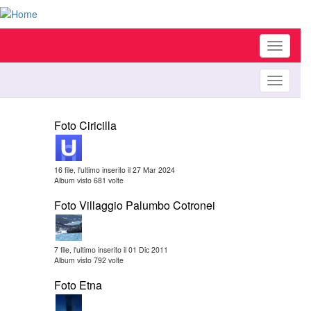
Toggle
navigati
Toggle
navigati
Foto Ciricilla
16 file, l'ultimo inserito il 27 Mar 2024
Album visto 681 volte
Foto Villaggio Palumbo Cotronei
7 file, l'ultimo inserito il 01 Dic 2011
Album visto 792 volte
Foto Etna