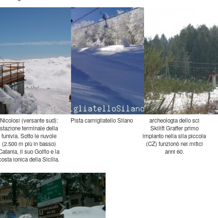
Nicolosi (versante sud):
stazione terminale della
funivia. Sotto le nuvole
(2.500 m più in basso)
Catania, il suo Golflo e la
Pista camigliatello Silano
archeologia dello sci
Skilift Graffer primo
impianto nella sila piccola
(CZ) funzionò nei mitici
anni 60.
costa ionica della Sicilia.